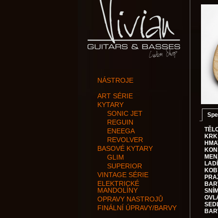
NÁSTROJE
ART SÉRIE
KYTARY
SONIC JET
Spe
REGUIN
TĚLO
ENEEGA
KRK
REVOLVER
HMA
BASOVÉ KYTARY
KON
GLIM
MEN
LADÍ
SUPERIOR
KOB
VINTAGE SÉRIE
PRA
ELEKTRICKÉ
BAR
MANDOLÍNY
SNÍ
OVL
OPRAVY NASTROJŮ
SED
FINÁLNÍ ÚPRAVY/BARVY
BAR