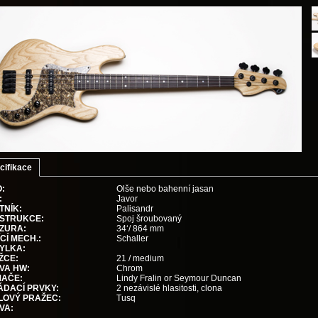
cifikace
:
Olše nebo bahenní jasan
:
Javor
TNÍK:
Palisandr
STRUKCE:
Spoj šroubovaný
ZURA:
34‘/ 864 mm
CÍ MECH.:
Schaller
YLKA:
ŽCE:
21 / medium
VA HW:
Chrom
MAČE:
Lindy Fralin or Seymour Duncan
ÁDACÍ PRVKY:
2 nezávislé hlasitosti, clona
LOVÝ PRAŽEC:
Tusq
VA: