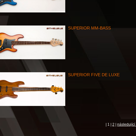
SUPERIOR MM-BASS
SUPERIOR FIVE DE LUXE
| 1 |
2
|
následující